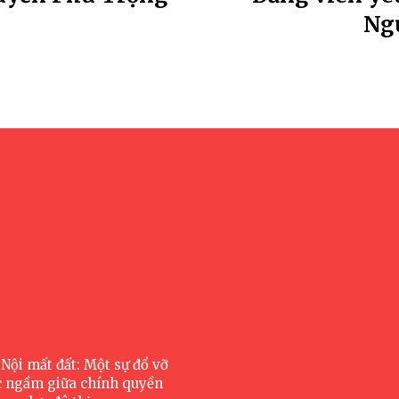
Ng
Nội mất đất: Một sự đổ vỡ
c ngầm giữa chính quyền