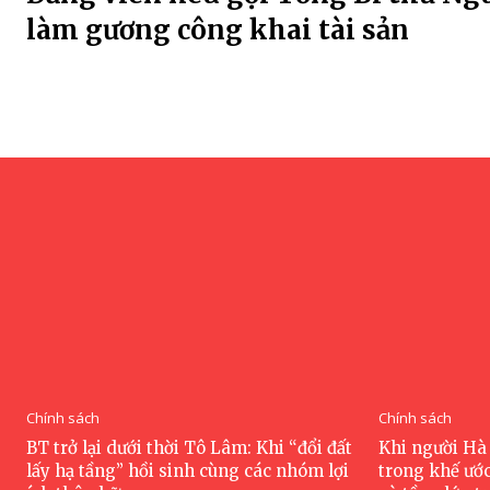
làm gương công khai tài sản
Chính sách
Chính sách
BT trở lại dưới thời Tô Lâm: Khi “đổi đất
Khi người Hà 
lấy hạ tầng” hồi sinh cùng các nhóm lợi
trong khế ướ