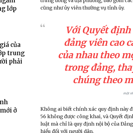
 ngầm
trung ương và địa phương, bao gồm các
ng lớp
cũng như ủy viên thường vụ tỉnh ủy.
Với Quyết định 
đảng viên cao cấ
giá của
của nhau theo mộ
ớp trung
ười phải
trong đảng, tha
chúng theo mộ
một nh
ình
Không ai biết chính xác quy định này đ
 mới ở
56 không được công khai, và Quyết đị
luật mà chỉ là quy định nội bộ của Đản
hiểu đối với người dân.