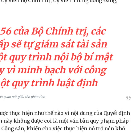
 Ủy viên Bộ Chính trị, Ủy viên Trung ương Đảng,
56 của Bộ Chính trị, các
p sẽ tự giám sát tài sản
t quy trình nội bộ bí mật
y vì minh bạch với công
t quy trình luật định
à quan sát giấu tên phân tích
ược thực hiện như thế nào vì nội dung của Quyết định
nh này không được coi là một văn bản quy phạm pháp
g Cộng sản, khiến cho việc thực hiện nó trở nên khó