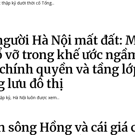
thập kỷ dưới thời cố Tổng...
người Hà Nội mất đất: 
ổ vỡ trong khế ước ngầ
 chính quyền và tầng lớ
g lưu đô thị
ập kỷ, Hà Nội luôn được xem...
n sông Hồng và cái giá 