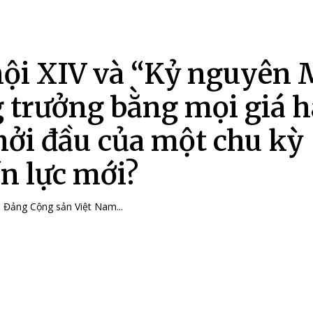
hội XIV và “Kỷ nguyên 
 trưởng bằng mọi giá 
hởi đầu của một chu kỳ
n lực mới?
a Đảng Cộng sản Việt Nam...