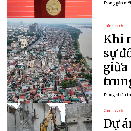
Trong gần một 
Chính sách
Khi 
sự đ
giữa
trun
Trong nhiều th
Chính sách
Dự á