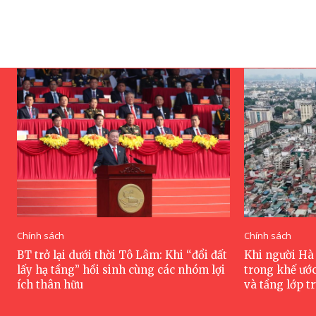
Chính sách
Chính sách
BT trở lại dưới thời Tô Lâm: Khi “đổi đất
Khi người Hà 
lấy hạ tầng” hồi sinh cùng các nhóm lợi
trong khế ướ
ích thân hữu
và tầng lớp tr