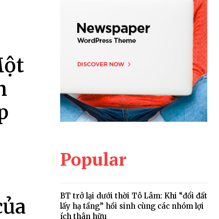
Một
m
p
Popular
BT trở lại dưới thời Tô Lâm: Khi “đổi đất
của
lấy hạ tầng” hồi sinh cùng các nhóm lợi
ích thân hữu