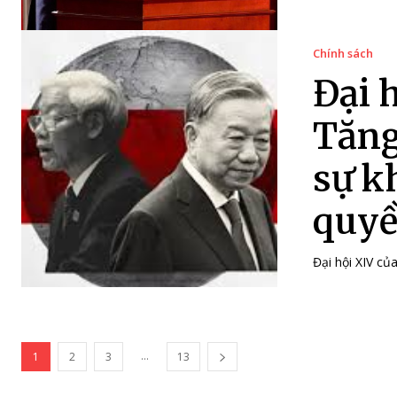
Chính sách
Đại 
Tăng
sự k
quyề
Đại hội XIV củ
...
1
2
3
13