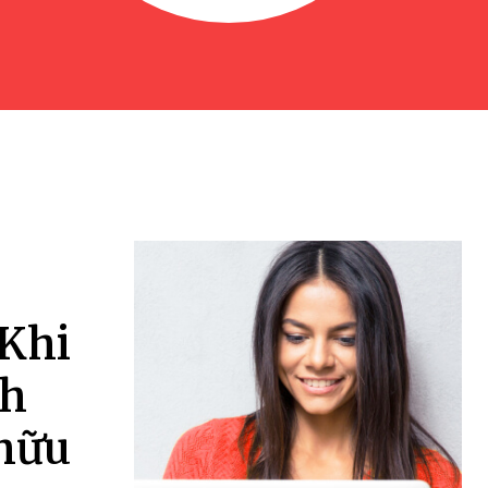
 Khi
nh
 hữu