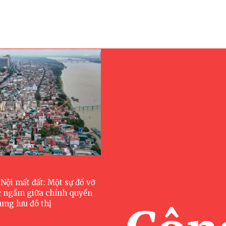
Nội mất đất: Một sự đổ vỡ
c ngầm giữa chính quyền
ung lưu đô thị