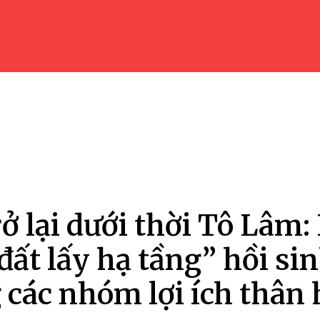
rở lại dưới thời Tô Lâm:
 đất lấy hạ tầng” hồi si
 các nhóm lợi ích thân