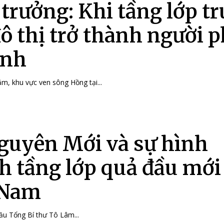
 trưởng: Khi tầng lớp t
đô thị trở thành người p
inh
m, khu vực ven sông Hồng tại...
guyên Mới và sự hình
h tầng lớp quả đầu mới
 Nam
ầu Tổng Bí thư Tô Lâm...