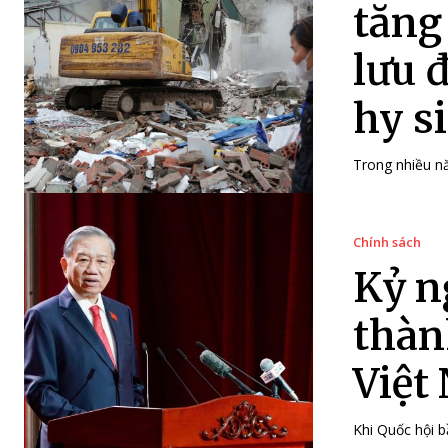
tăng
lưu 
hy s
Trong nhiều nă
Chính sách
Kỷ n
thàn
Việt
Khi Quốc hội b