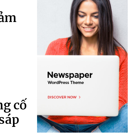
iảm
ng cố
 sáp