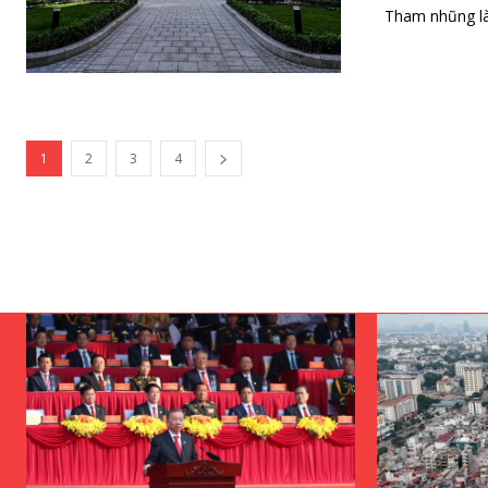
Tham nhũng là 
1
2
3
4