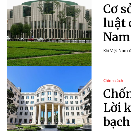
Cơ s
luật
Nam
Khi Việt Nam đ
Chính sách
Chốn
Lời 
bạch