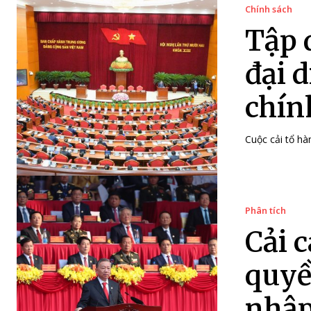
Chính sách
Tập 
đại 
chính
Cuộc cải tổ hà
Phân tích
Cải 
quyề
nhập