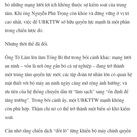
bỏ những mạng lưới lợi ích không thuộc sự kiểm soát của trung
tâm. Khi ông Nguyễn Phú Trọng còn khỏe và đứng vững ở vị trí
cao nhất, việc để UBKTTW sở hữu quyền lực mạnh là một phần
trong chiến lược đó.
Nhưng thời thế đã đổi.
Ông Tô Lâm lên làm Tổng Bí thư trong bối cảnh khác: mạng lưới
an ninh – vốn là nơi ông gắn bó cả sự nghiệp – đang trở thành
một trung tâm quyền lực mới; các tập đoàn tư nhân lớn có quan hệ
mật thiết với bộ máy an ninh ngày càng mở rộng ảnh hưởng; và
ưu tiên của hệ thống chuyển dần từ “làm sạch” sang “ổn định để
tăng trưởng”. Trong bối cảnh ấy, một UBKTTW mạnh không
còn phù hợp. Thậm chí nó có thể trở thành một biến số khó kiểm
soát.
Cần nhớ rằng chiến dịch “đốt lò” từng khiến bộ máy chính quyền