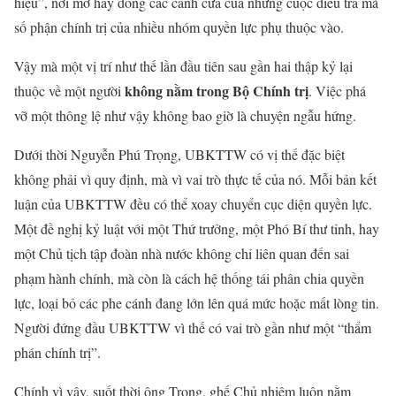
hiệu”, nơi mở hay đóng các cánh cửa của những cuộc điều tra mà
số phận chính trị của nhiều nhóm quyền lực phụ thuộc vào.
Vậy mà một vị trí như thế lần đầu tiên sau gần hai thập kỷ lại
không nằm trong Bộ Chính trị
thuộc về một người
. Việc phá
vỡ một thông lệ như vậy không bao giờ là chuyện ngẫu hứng.
Dưới thời Nguyễn Phú Trọng, UBKTTW có vị thế đặc biệt
không phải vì quy định, mà vì vai trò thực tế của nó. Mỗi bản kết
luận của UBKTTW đều có thể xoay chuyển cục diện quyền lực.
Một đề nghị kỷ luật với một Thứ trưởng, một Phó Bí thư tỉnh, hay
một Chủ tịch tập đoàn nhà nước không chỉ liên quan đến sai
phạm hành chính, mà còn là cách hệ thống tái phân chia quyền
lực, loại bỏ các phe cánh đang lớn lên quá mức hoặc mất lòng tin.
Người đứng đầu UBKTTW vì thế có vai trò gần như một “thẩm
phán chính trị”.
Chính vì vậy, suốt thời ông Trọng, ghế Chủ nhiệm luôn nằm