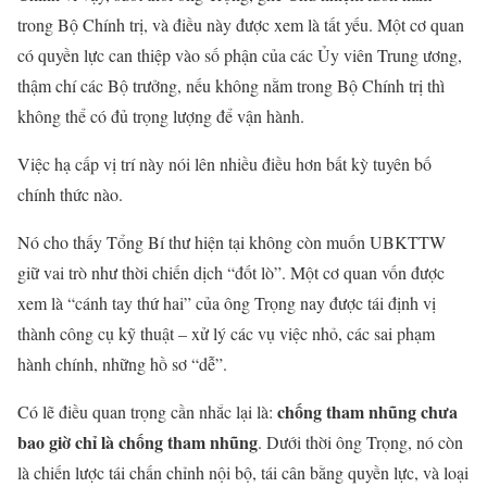
trong Bộ Chính trị, và điều này được xem là tất yếu. Một cơ quan
có quyền lực can thiệp vào số phận của các Ủy viên Trung ương,
thậm chí các Bộ trưởng, nếu không nằm trong Bộ Chính trị thì
không thể có đủ trọng lượng để vận hành.
Việc hạ cấp vị trí này nói lên nhiều điều hơn bất kỳ tuyên bố
chính thức nào.
Nó cho thấy Tổng Bí thư hiện tại không còn muốn UBKTTW
giữ vai trò như thời chiến dịch “đốt lò”. Một cơ quan vốn được
xem là “cánh tay thứ hai” của ông Trọng nay được tái định vị
thành công cụ kỹ thuật – xử lý các vụ việc nhỏ, các sai phạm
hành chính, những hồ sơ “dễ”.
chống tham nhũng chưa
Có lẽ điều quan trọng cần nhắc lại là:
bao giờ chỉ là chống tham nhũng
. Dưới thời ông Trọng, nó còn
là chiến lược tái chấn chỉnh nội bộ, tái cân bằng quyền lực, và loại