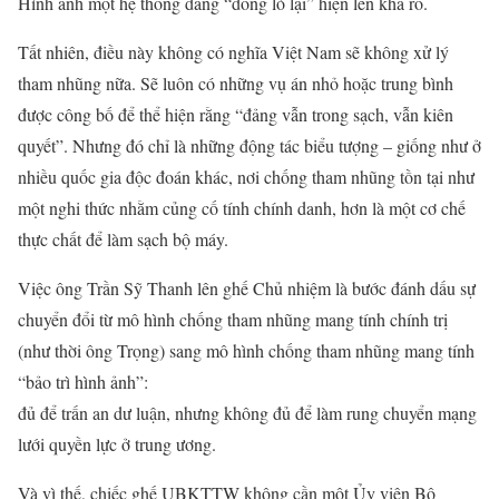
Hình ảnh một hệ thống đang “đóng lò lại” hiện lên khá rõ.
Tất nhiên, điều này không có nghĩa Việt Nam sẽ không xử lý
tham nhũng nữa. Sẽ luôn có những vụ án nhỏ hoặc trung bình
được công bố để thể hiện rằng “đảng vẫn trong sạch, vẫn kiên
quyết”. Nhưng đó chỉ là những động tác biểu tượng – giống như ở
nhiều quốc gia độc đoán khác, nơi chống tham nhũng tồn tại như
một nghi thức nhằm củng cố tính chính danh, hơn là một cơ chế
thực chất để làm sạch bộ máy.
Việc ông Trần Sỹ Thanh lên ghế Chủ nhiệm là bước đánh dấu sự
chuyển đổi từ mô hình chống tham nhũng mang tính chính trị
(như thời ông Trọng) sang mô hình chống tham nhũng mang tính
“bảo trì hình ảnh”:
đủ để trấn an dư luận, nhưng không đủ để làm rung chuyển mạng
lưới quyền lực ở trung ương.
Và vì thế, chiếc ghế UBKTTW không cần một Ủy viên Bộ