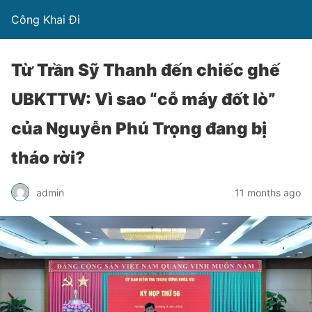
Công Khai Đi
Từ Trần Sỹ Thanh đến chiếc ghế
UBKTTW: Vì sao “cỗ máy đốt lò”
của Nguyễn Phú Trọng đang bị
tháo rời?
admin
11 months ago