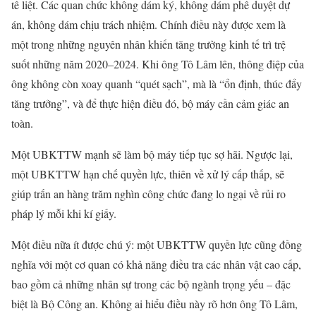
tê liệt. Các quan chức không dám ký, không dám phê duyệt dự
án, không dám chịu trách nhiệm. Chính điều này được xem là
một trong những nguyên nhân khiến tăng trưởng kinh tế trì trệ
suốt những năm 2020–2024. Khi ông Tô Lâm lên, thông điệp của
ông không còn xoay quanh “quét sạch”, mà là “ổn định, thúc đẩy
tăng trưởng”, và để thực hiện điều đó, bộ máy cần cảm giác an
toàn.
Một UBKTTW mạnh sẽ làm bộ máy tiếp tục sợ hãi. Ngược lại,
một UBKTTW hạn chế quyền lực, thiên về xử lý cấp thấp, sẽ
giúp trấn an hàng trăm nghìn công chức đang lo ngại về rủi ro
pháp lý mỗi khi kí giấy.
Một điều nữa ít được chú ý: một UBKTTW quyền lực cũng đồng
nghĩa với một cơ quan có khả năng điều tra các nhân vật cao cấp,
bao gồm cả những nhân sự trong các bộ ngành trọng yếu – đặc
biệt là Bộ Công an. Không ai hiểu điều này rõ hơn ông Tô Lâm,