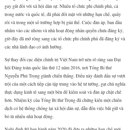
gay gắt đối với xã hội dân sự. Nhiều tổ chức phi chính phủ, cả
trong nước và quốc tế, đã phải đối mặt với những hạn chế, quấy
rối và trong một số trường hợp bị giải thể. Cuộc đàn áp, ban đầu
nhắm vào các nhóm và nhà hoạt động nhân quyền chưa đăng ký,
giờ đây đã mở rộng sang các tổ chức phi chính phủ đã đăng ký và
các nhà lãnh đạo có ảnh hưởng.
Sự thay đổi cục diện chính trị Việt Nam trở nên rõ ràng sau Đại
hội Đảng toàn quốc lần thứ 12 năm 2016, nơi Tổng Bí thư
Nguyễn Phú Trọng giành chiến thắng. Điều này đánh dấu sự vượt
trội của một cách tiếp cận tập trung vào hệ tư tưởng, gạt chủ nghĩa
thực dụng kinh tế sang một bên để kiểm soát và đàn áp chặt chẽ
hơn. Nhiệm kỳ của Tổng Bí thư Trọng đã chứng kiến một chiến
dịch có hệ thống chống lại xã hội dân sự, dẫn đến việc bắt giữ và
bỏ tù nhiều nhà hoạt động.
Nghị định 80 ban hành năm 2020 đã đưa ra những hạn chế mới