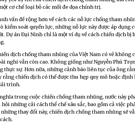
ột cơ chế loại bỏ các mối đe dọa chính trị.
h vấn đề rộng hơn về cách các nỗ lực chống tham nhũng
ò kiểm soát quyền lực, những nỗ lực này được áp dụng có c
 Dự án Đại Ninh chỉ là một ví dụ về cách chiến dịch bị b
g.
 chiến dịch chống tham nhũng của Việt Nam có vẻ không 
oài nghi vẫn còn cao. Không giống như Nguyễn Phú Trọn
 thực sự. Hơn nữa, những cảnh báo liên tục của ông r
y rằng chiến dịch có thể được thu hẹp quy mô hoặc định h
ải trình.
 ý nghĩa trong cuộc chiến chống tham nhũng, nước này p
òi hỏi những cải cách thể chế sâu sắc, bao gồm cả việc p
 những thay đổi này, chiến dịch chống tham nhũng sẽ vẫn 
 cách.