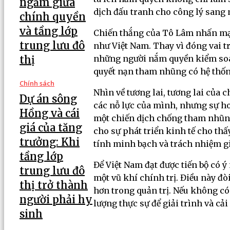
ngầm giữa
dịch đấu tranh cho công lý sang m
chính quyền
và tầng lớp
Chiến thắng của Tô Lâm nhấn mạn
trung lưu đô
như Việt Nam. Thay vì đóng vai tr
thị
những người nắm quyền kiểm soát.
quyết nạn tham nhũng có hệ thốn
Chính sách
Nhìn về tương lai, tương lai của
Dự án sông
các nỗ lực của mình, nhưng sự h
Hồng và cái
một chiến dịch chống tham nhũng
giá của tăng
cho sự phát triển kinh tế cho thấ
trưởng: Khi
tính minh bạch và trách nhiệm gi
tầng lớp
Để Việt Nam đạt được tiến bộ có
trung lưu đô
một vũ khí chính trị. Điều này đ
thị trở thành
hơn trong quản trị. Nếu không có
người phải hy
lượng thực sự để giải trình và cải
sinh