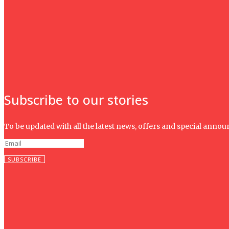
Chính sách
BT trở lại dưới thời Tô Lâm: Khi “đổi đất lấy hạ tầng” hồi 
hữu
Chính sách
Khi người Hà Nội mất đất: Một sự đổ vỡ trong khế ước ngầ
trung lưu đô thị
Subscribe to our stories
To be updated with all the latest news, offers and special anno
SUBSCRIBE