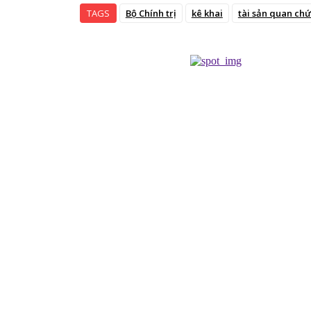
TAGS
Bộ Chính trị
kê khai
tài sản quan ch