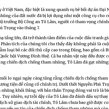
 ở Việt Nam, đặc biệt là xung quanh vụ bê bối dự án Đại N
hũng của đất nước đã bị lợi dụng như một công cụ cho c
Bộ trưởng Bộ Công an Tô Lâm, người có tham vọng chính t
hú Trọng vào tháng 7.
hạ tầng lớn, đã trở thành tâm điểm của cuộc đấu tranh g
Phân tích của chúng tôi cho thấy đây không phải là cu
hằm loại bỏ các đối thủ cấp cao trong Đảng, bao gồm cả B
uốc hội Vương Đình Huệ. Cả ba nhân vật này đều được coi
úng chiến dịch chống tham nhũng, Tô Lâm đã gạt những 
 mối lo ngại ngày càng tăng rằng chiến dịch chống tham
ương tiện để củng cố chính trị. Dưới thời Nguyễn Phú Tr
nhũng khỏi Đảng, với bản thân Trọng đóng vai trò là biể
 Tuy nhiên, sự trỗi dậy của Tô Lâm đã đánh dấu sự thay đ
ịch sử giao dịch tài chính, Tô Lâm chưa bao giờ được coi
uy yếu uy tín của chiến dịch chống tham nhũng mà còn b