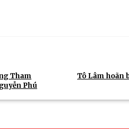
ống Tham
Tô Lâm hoãn b
Nguyễn Phú