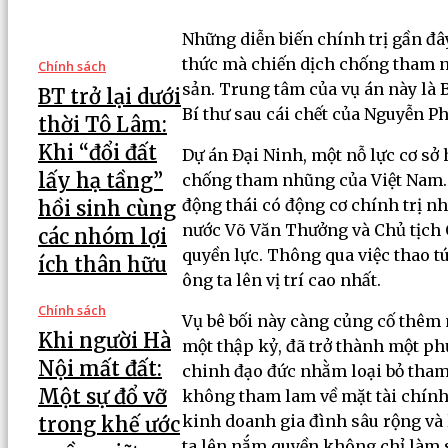
Những diễn biến chính trị gần đây
thức mà chiến dịch chống tham n
Chính sách
sản. Trung tâm của vụ án này là 
BT trở lại dưới
Bí thư sau cái chết của Nguyễn P
thời Tô Lâm:
Khi “đổi đất
Dự án Đại Ninh, một nỗ lực cơ sở 
lấy hạ tầng”
chống tham nhũng của Việt Nam. 
động thái có động cơ chính trị n
hồi sinh cùng
nước Võ Văn Thưởng và Chủ tịch Q
các nhóm lợi
quyền lực. Thông qua việc thao t
ích thân hữu
ông ta lên vị trí cao nhất.
Chính sách
Vụ bê bối này càng củng cố thêm
Khi người Hà
một thập kỷ, đã trở thành một ph
Nội mất đất:
chinh đạo đức nhằm loại bỏ tham 
Một sự đổ vỡ
không tham lam về mặt tài chính.
kinh doanh gia đình sâu rộng và l
trong khế ước
ta lên nắm quyền không chỉ làm s