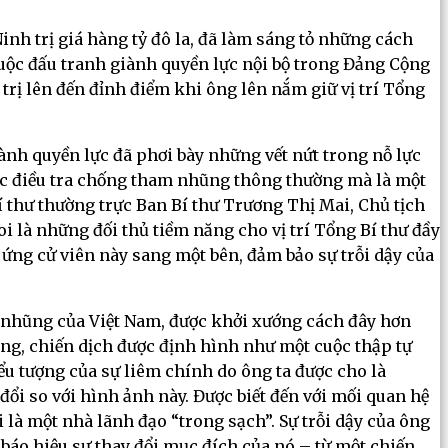
inh trị giá hàng tỷ đô la, đã làm sáng tỏ những cách
uộc đấu tranh giành quyền lực nội bộ trong Đảng Cộng
rị lên đến đỉnh điểm khi ông lên nắm giữ vị trí Tổng
iành quyền lực đã phơi bày những vết nứt trong nỗ lực
ộc điều tra chống tham nhũng thông thường mà là một
í thư thường trực Ban Bí thư Trương Thị Mai, Chủ tịch
 là những đối thủ tiềm năng cho vị trí Tổng Bí thư đầy
ứng cử viên này sang một bên, đảm bảo sự trỗi dậy của
 nhũng của Việt Nam, được khởi xướng cách đây hơn
ọng, chiến dịch được định hình như một cuộc thập tự
u tượng của sự liêm chính do ông ta được cho là
ổi so với hình ảnh này. Được biết đến với mối quan hệ
 là một nhà lãnh đạo “trong sạch”. Sự trỗi dậy của ông
áo hiệu sự thay đổi mục đích của nó – từ một chiến