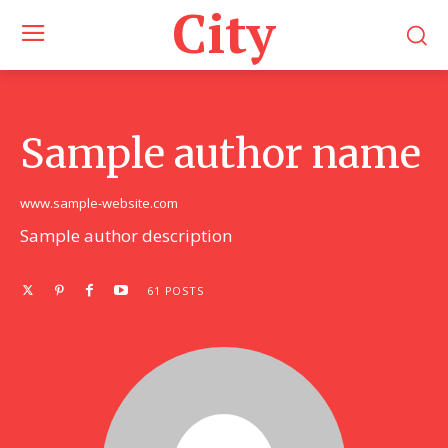
City
Sample author name
www.sample-website.com
Sample author description
61 POSTS