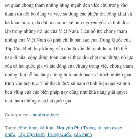
cơ quan chống tham nhũng hùng mạnh đến việc chú trọng vào
thanh tra nội bộ đảng và việc sử dụng các phiên tòa công khai và
kê khai tài sản, đã đặt ra câu hỏi về tính nguyên gốc và tính độc
lập trong những nỗ lực của Việt Nam. Liệu nỗ lực chống tham
nhũng của Việt Nam có phải chỉ là bản sao của Trung Quốc của
Tập Cận Bình hay không vẫn còn là vấn đề tranh luận. Dù thế
nào đi nữa, cộng đồng toàn cầu sẽ theo dõi chặt chẽ những nỗ lực
của cả hai quốc gia và tác động của chúng trong việc chống tham
nhũng, khi nỗ lực tăng cường tính minh bạch và trách nhiệm giải
trình vẫn tiếp tục. Thử thách thực sự nằm ở tính hiệu quả và tính
bền vững của các biện pháp này cũng như khả năng giải quyết
nạn tham nhũng ở cả hai quốc gia.
Categories:
Uncategorized
Tags:
công khai
,
kê khai
,
Nguyễn Phú Trọng
,
tài sản quan
chức
,
Tập Cận Bình
,
Trung Quốc
,
xác minh